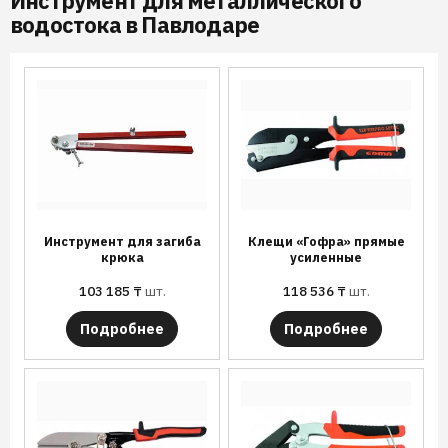
Инструмент для металлического
водостока в Павлодаре
Инструмент для загиба
Клещи «Гофра» прямые
крюка
усиленные
103 185
₸
шт.
118 536
₸
шт.
Подробнее
Подробнее