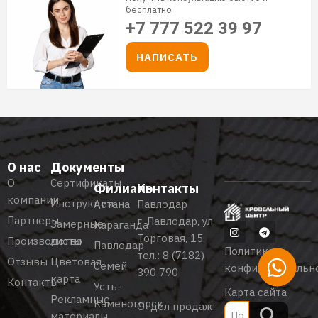
бесплатно
+7 777 522 39 97
НАПИСАТЬ
О нас
Документы
О
Сертификаты
Филиалы
Контакты
компании
Инструкции
Астана
Павлодар
Партнеры
г. Павлодар, ул.
Замерные
Караганда
Торговая, 15
Производство
листы
Павлодар
Политика
тел.:
8 (7182)
Отзывы
Цветовая
Семей
конфиденциальн
390 790
карта
Контакты
Усть-
Карта сайта
Рекламные
Каменогорск
Отдел продаж:
материалы