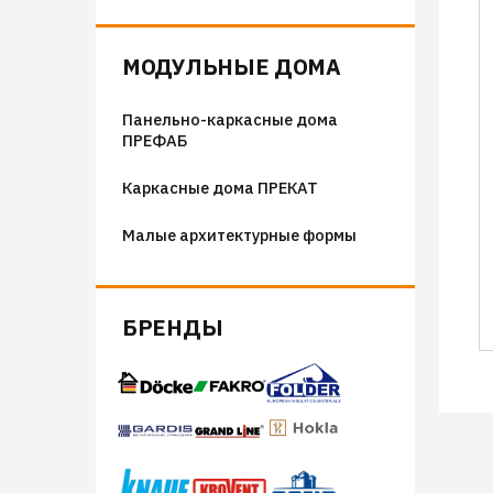
Флюгера
Адресные таблички, указатели,
МОДУЛЬНЫЕ ДОМА
декор
Панельно-каркасные дома
Козырьки на входные группы
ПРЕФАБ
Сборные мангалы
Каркасные дома ПРЕКАТ
Костровые чаши
Малые архитектурные формы
БРЕНДЫ