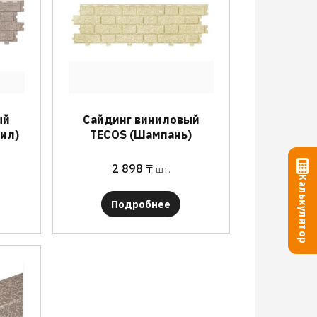
ый
Сайдинг виниловый
рил)
TECOS (Шампань)
2 898
₸
шт.
Калькулятор
Подробнее