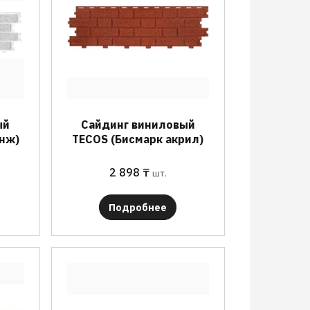
ый
Сайдинг виниловый
нж)
TECOS (Бисмарк акрил)
2 898
₸
шт.
Подробнее