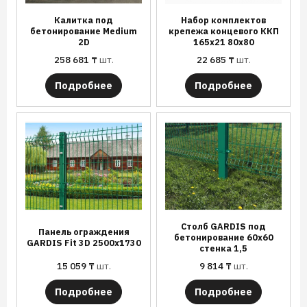
Калитка под
Набор комплектов
бетонирование Medium
крепежа концевого ККП
2D
165х21 80х80
258 681
₸
шт.
22 685
₸
шт.
Подробнее
Подробнее
Столб GARDIS под
Панель ограждения
бетонирование 60х60
GARDIS Fit 3D 2500х1730
стенка 1,5
15 059
₸
шт.
9 814
₸
шт.
Подробнее
Подробнее