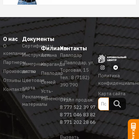
О нас
Документы
О
Сертификаты
Филиалы
Контакты
компании
Инструкции
Астана
Павлодар
Партнеры
г. Павлодар, ул.
Замерные
Караганда
Торговая, 15
Производство
листы
Павлодар
Политика
тел.:
8 (7182)
Отзывы
Цветовая
Семей
конфиденциальн
390 790
карта
Контакты
Усть-
Карта сайта
Рекламные
Каменогорск
Отдел продаж:
материалы
8 777 522 39 97
8 771 046 83 82
8 771 202 28 66
Вызвать