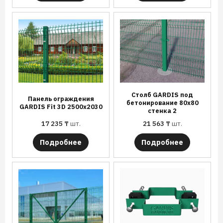
Столб GARDIS под
Панель ограждения
бетонирование 80х80
GARDIS Fit 3D 2500х2030
стенка 2
17 235
₸
шт.
21 563
₸
шт.
Подробнее
Подробнее