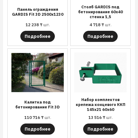
Столб GARDIS под
Панель ограждения
бетонирование 60х40
GARDIS Fit 3D 2500х1230
стенка 1,5
12 238
₸
шт.
4 718
₸
шт.
Подробнее
Подробнее
Набор комплектов
Калитка под
крепежа концевого ККП
бетонирование Fit 3D
145х21 60х60
110 716
₸
шт.
13 516
₸
шт.
Подробнее
Подробнее