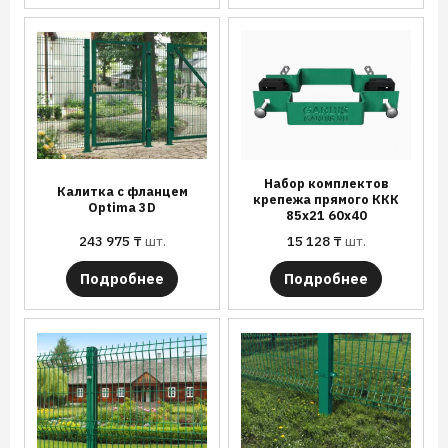
Набор комплектов
Калитка с фланцем
крепежа прямого ККК
Optima 3D
85х21 60х40
243 975
₸
шт.
15 128
₸
шт.
Подробнее
Подробнее