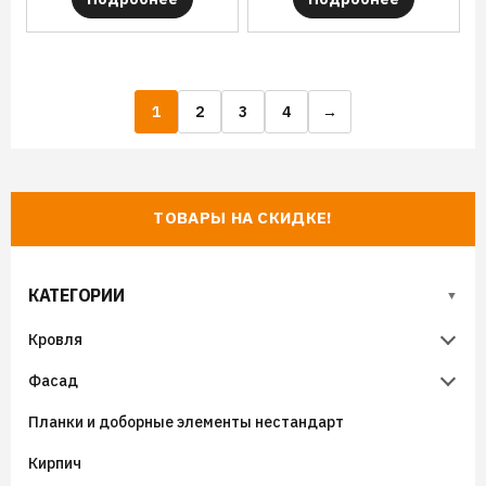
1
2
3
4
→
ТОВАРЫ НА СКИДКЕ!
КАТЕГОРИИ
Кровля
Фасад
Металлочерепица
Планки и доборные элементы нестандарт
Гибкая черепица
Металлический сайдинг
Металлочерепица Супермонтеррей
Кирпич
Фальцевая кровля
Виниловый сайдинг
Металлочерепица Панорама
Гибкая черепица (мягкая кровля) SHINGLAS