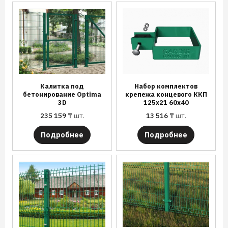
Калитка под
Набор комплектов
бетонирование Optima
крепежа концевого ККП
3D
125х21 60х40
235 159
₸
шт.
13 516
₸
шт.
Подробнее
Подробнее