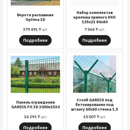
Набор комплектов
Ворота распашные
крепежа прямого ККК
Optima 3D
125х21 80х80
379 491
₸
шт.
7 564
₸
шт.
Подробнее
Подробнее
Столб GARDIS под
Панель ограждения
бетонирование под
GARDIS Fit 3D 3000х1530
штангу 60х60 стенка 1,5
16 293
₸
шт.
10 007
₸
шт.
Подробнее
Подробнее