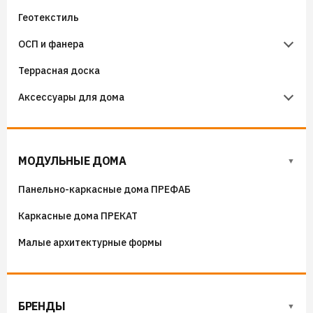
Геотекстиль
Уплотнители кровельные
Чердачные лестницы Docke
ОСП и фанера
Гидроизоляция примыканий
Террасная доска
Фанера
Аксессуары для дома
ОСП (OSB) плиты
Флюгера
Адресные таблички, указатели, декор
МОДУЛЬНЫЕ ДОМА
Козырьки на входные группы
Панельно-каркасные дома ПРЕФАБ
Сборные мангалы
Каркасные дома ПРЕКАТ
Костровые чаши
Малые архитектурные формы
БРЕНДЫ