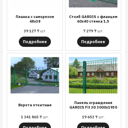
Планка с саморезом
Столб GARDIS с фланцем
48х38
60х40 стенка 1,5
39 127
₸
шт.
7 279
₸
шт.
Подробнее
Подробнее
Панель ограждения
Ворота откатные
GARDIS Fit 3D 3000х1930
1 341 865
₸
шт.
19 653
₸
шт.
Подробнее
Подробнее