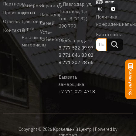
Партнеры
г. Павлодар, ул.
Замерные
Караганда
Торговая, 15
Производство
листы
Павлодар
Политика
тел.:
8 (7182)
Отзывы
Цветовая
Семей
конфиденциальн
390 790
карта
Контакты
Усть-
Карта сайта
Рекламные
Каменогорск
Отдел продаж:
материалы
8 777 522 39 97
8 771 046 83 82
8 771 202 28 66
Калькулятор
Вызвать
замерщика:
+7 771 072 4718
Copyright © 2026 Кровельный Центр | Powered by