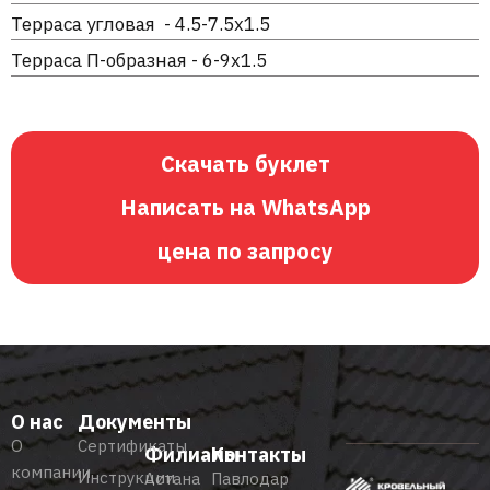
Терраса угловая - 4.5-7.5х1.5
Терраса П-образная - 6-9х1.5
Скачать буклет
Написать на WhatsApp
цена по запросу
О нас
Документы
О
Сертификаты
Филиалы
Контакты
компании
Инструкции
Астана
Павлодар