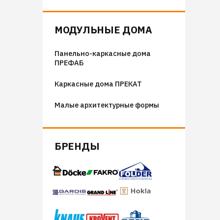
Флюгера
Адресные таблички, указатели,
МОДУЛЬНЫЕ ДОМА
декор
Панельно-каркасные дома
Козырьки на входные группы
ПРЕФАБ
Сборные мангалы
Каркасные дома ПРЕКАТ
Костровые чаши
Малые архитектурные формы
БРЕНДЫ