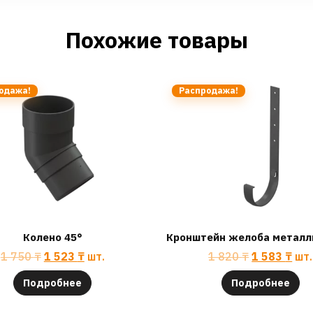
Похожие товары
одажа!
Распродажа!
Колено 45°
Кронштейн желоба металл
1 750
₸
1 523
₸
шт.
1 820
₸
1 583
₸
шт.
Подробнее
Подробнее