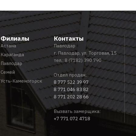
Филиалы
Контакты
Астана
Павлодар
г. Павлодар, ул. Торговая, 15
Караганда
тел.:
8 (7182) 390 790
Павлодар
Семей
Отдел продаж:
Усть-Каменогорск
8 777 522 39 97
8 771 046 83 82
8 771 202 28 66
Вызвать замерщика:
+7 771 072 4718