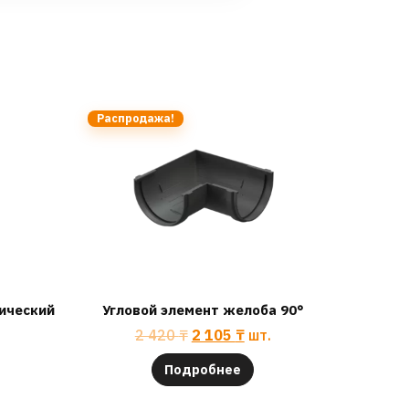
Распродажа!
ический
Угловой элемент желоба 90°
2 420
₸
2 105
₸
шт.
Подробнее