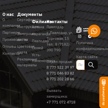
О нас
Документы
О
Сертификаты
Филиалы
Контакты
компании
Инструкции
Астана
Павлодар
Партнеры
г. Павлодар, ул.
Замерные
Караганда
Торговая, 15
Производство
листы
Павлодар
Политика
тел.:
8 (7182)
Отзывы
Цветовая
Семей
конфиденциальн
390 790
карта
Контакты
Усть-
Карта сайта
Рекламные
Каменогорск
Отдел продаж:
материалы
8 777 522 39 97
8 771 046 83 82
8 771 202 28 66
Калькулятор
Вызвать
замерщика:
+7 771 072 4718