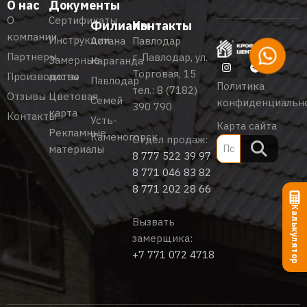
О нас
Документы
О
Сертификаты
Филиалы
Контакты
компании
Инструкции
Астана
Павлодар
Партнеры
г. Павлодар, ул.
Замерные
Караганда
Торговая, 15
Производство
листы
Павлодар
Политика
тел.:
8 (7182)
Отзывы
Цветовая
Семей
конфиденциальн
390 790
карта
Контакты
Усть-
Карта сайта
Рекламные
Каменогорск
Отдел продаж:
материалы
8 777 522 39 97
8 771 046 83 82
8 771 202 28 66
Калькулятор
Вызвать
замерщика:
+7 771 072 4718