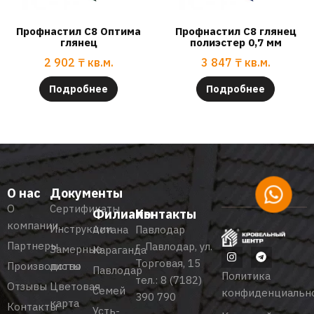
Профнастил С8 Оптима
Профнастил С8 глянец
глянец
полиэстер 0,7 мм
2 902
₸
кв.м.
3 847
₸
кв.м.
Подробнее
Подробнее
О нас
Документы
О
Сертификаты
Филиалы
Контакты
компании
Инструкции
Астана
Павлодар
Партнеры
г. Павлодар, ул.
Замерные
Караганда
Торговая, 15
Производство
листы
Павлодар
Политика
тел.:
8 (7182)
Отзывы
Цветовая
Семей
конфиденциальн
390 790
карта
Контакты
Усть-