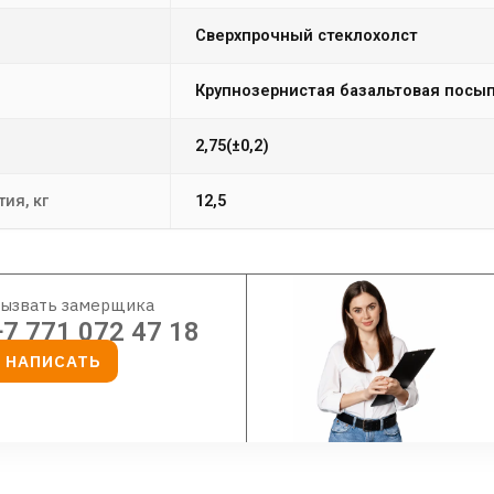
сверхпрочный стеклохолст
крупнозернистая базальтовая посы
2,75(±0,2)
ия, кг
12,5
ызвать замерщика
+7 771 072 47 18
НАПИСАТЬ