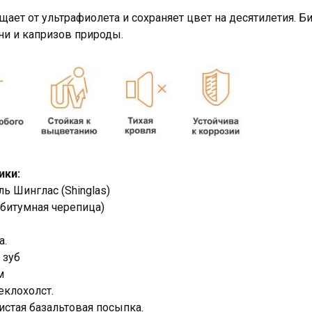
ает от ультрафиолета и сохраняет цвет на десятилетия. Б
ни и капризов природы.
ики:
ь Шинглас (Shinglas)
 битумная черепица)
а.
 зуб
м
еклохолст.
стая базальтовая посыпка.