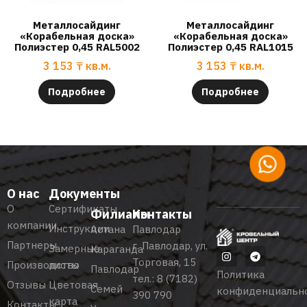
Металлосайдинг
Металлосайдинг
«Корабельная доска»
«Корабельная доска»
Полиэстер 0,45 RAL5002
Полиэстер 0,45 RAL1015
3 153
₸
кв.м.
3 153
₸
кв.м.
Подробнее
Подробнее
О нас
Документы
О
Сертификаты
Филиалы
Контакты
компании
Инструкции
Астана
Павлодар
Партнеры
г. Павлодар, ул.
Замерные
Караганда
Торговая, 15
Производство
листы
Павлодар
Политика
тел.:
8 (7182)
Отзывы
Цветовая
Семей
конфиденциальн
390 790
карта
Контакты