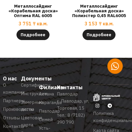
Металлосайдинг
Металлосайдинг
«Корабельная доска»
«Корабельная доска»
Оптима RAL 6005
Полиэстер 0,45 RAL6005
3 751
₸
кв.м.
3 153
₸
кв.м.
Подробнее
Подробнее
О нас
Документы
О
Сертификаты
Филиалы
Контакты
компании
Инструкции
Астана
Павлодар
Партнеры
г. Павлодар, ул.
Замерные
Караганда
Торговая, 15
Производство
листы
Павлодар
Политика
тел.:
8 (7182)
Отзывы
Цветовая
Семей
конфиденциальн
390 790
карта
Контакты
Усть-
Карта сайта