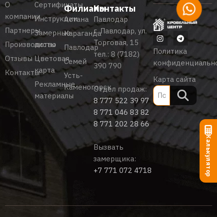
О
Сертификаты
Филиалы
Контакты
компании
Инструкции
Астана
Павлодар
Партнеры
г. Павлодар, ул.
Замерные
Караганда
Торговая, 15
Производство
листы
Павлодар
Политика
тел.:
8 (7182)
Отзывы
Цветовая
Семей
конфиденциальн
390 790
карта
Контакты
Усть-
Карта сайта
Рекламные
Каменогорск
Отдел продаж:
материалы
8 777 522 39 97
8 771 046 83 82
8 771 202 28 66
Калькулятор
Вызвать
замерщика:
+7 771 072 4718