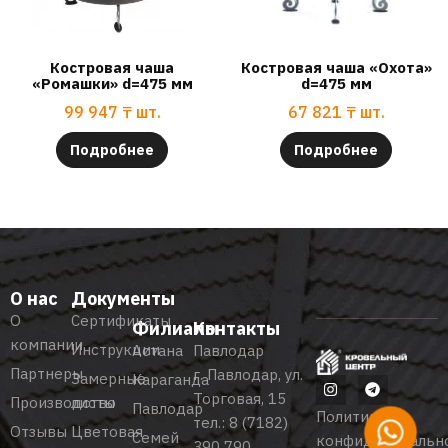
Костровая чаша
Костровая чаша «Охота»
«Ромашки» d=475 мм
d=475 мм
99 947
₸
шт.
67 821
₸
шт.
Подробнее
Подробнее
О нас
Документы
О
Сертификаты
Филиалы
Контакты
компании
Инструкции
Астана
Павлодар
Партнеры
г. Павлодар, ул.
Замерные
Караганда
Торговая, 15
Производство
листы
Павлодар
Политика
тел.:
8 (7182)
Отзывы
Цветовая
Семей
конфиденциальн
390 790