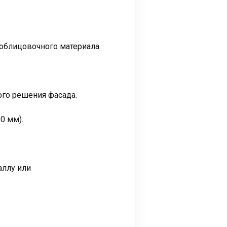
 облицовочного материала.
ого решения фасада.
0 мм).
аллу или