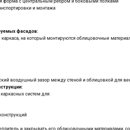
ая форма с центральным ребром и боковыми полками
ранспортировки и монтажа
руемых фасадов:
я каркаса, на который монтируются облицовочные материа
ский воздушный зазор между стеной и облицовкой для вен
струкции:
каркасных систем для:
конструкций
еплитель и закрывать его облицовочными материалами, с