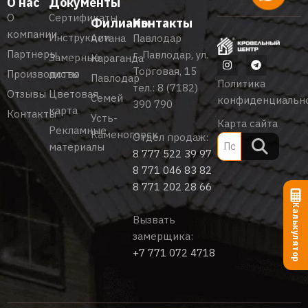
О нас
Документы
О
Сертификаты
Филиалы
Контакты
компании
Инструкции
Астана
Павлодар
Партнеры
г. Павлодар, ул.
Замерные
Караганда
Торговая, 15
Производство
листы
Павлодар
Политика
тел.:
8 (7182)
Отзывы
Цветовая
Семей
конфиденциальн
390 790
карта
Контакты
Усть-
Карта сайта
Рекламные
Каменогорск
Отдел продаж:
материалы
8 777 522 39 97
8 771 046 83 82
8 771 202 28 66
Калькулятор
Вызвать
замерщика:
+7 771 072 4718