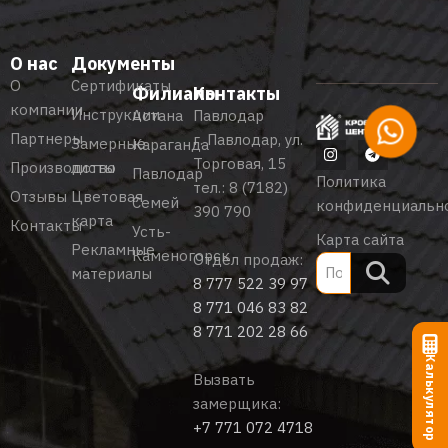
О нас
Документы
О
Сертификаты
Филиалы
Контакты
компании
Инструкции
Астана
Павлодар
Партнеры
г. Павлодар, ул.
Замерные
Караганда
Торговая, 15
Производство
листы
Павлодар
Политика
тел.:
8 (7182)
Отзывы
Цветовая
Семей
конфиденциальн
390 790
карта
Контакты
Усть-
Карта сайта
Рекламные
Каменогорск
Отдел продаж:
материалы
8 777 522 39 97
8 771 046 83 82
8 771 202 28 66
Калькулятор
Вызвать
замерщика:
+7 771 072 4718