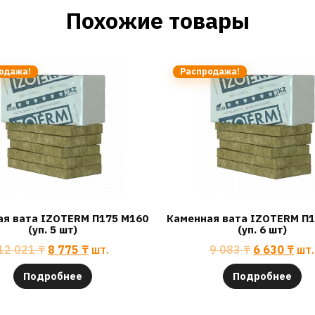
Похожие товары
одажа!
Распродажа!
ая вата IZOTERM П175 М160
Каменная вата IZOTERM П1
(уп. 5 шт)
(уп. 6 шт)
12 021
₸
8 775
₸
шт.
9 083
₸
6 630
₸
шт.
Подробнее
Подробнее