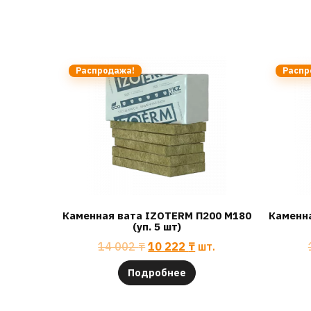
Распродажа!
Распр
Каменная вата IZOTERM П200 М180
Каменн
(уп. 5 шт)
14 002
₸
10 222
₸
шт.
Подробнее