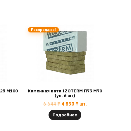
Распродажа!
25 М100
Каменная вата IZOTERM П75 М70
(уп. 6 шт)
6 644
₸
4 850
₸
шт.
Подробнее