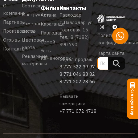
О
Сертификаты
Филиалы
Контакты
компании
Инструкции
Астана
Павлодар
Партнеры
г. Павлодар, ул.
Замерные
Караганда
Торговая, 15
Производство
листы
Павлодар
Политика
тел.:
8 (7182)
Отзывы
Цветовая
Семей
конфиденциальн
390 790
карта
Контакты
Усть-
Карта сайта
Рекламные
Каменогорск
Отдел продаж:
материалы
8 777 522 39 97
8 771 046 83 82
8 771 202 28 66
Калькулятор
Вызвать
замерщика:
+7 771 072 4718