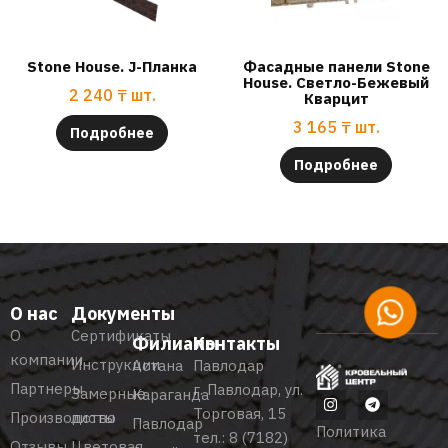
Stone House. J-Планка
Фасадные панели Stone
House. Светло-Бежевый
2 240
₸
шт.
Кварцит
3 165
₸
шт.
Подробнее
Подробнее
О нас
Документы
О
Сертификаты
Филиалы
Контакты
компании
Инструкции
Астана
Павлодар
Партнеры
г. Павлодар, ул.
Замерные
Караганда
Торговая, 15
Производство
листы
Павлодар
Политика
тел.:
8 (7182)
Отзывы
Цветовая