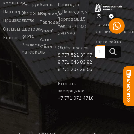
компании
Инструкции
Астана
Павлодар
Партнеры
г. Павлодар, ул.
Замерные
Караганда
Торговая, 15
Производство
листы
Павлодар
Политика
тел.:
8 (7182)
Отзывы
Цветовая
Семей
конфиденциальн
390 790
карта
Контакты
Усть-
Карта сайта
Рекламные
Каменогорск
Отдел продаж:
материалы
8 777 522 39 97
8 771 046 83 82
8 771 202 28 66
Калькулятор
Вызвать
замерщика:
+7 771 072 4718