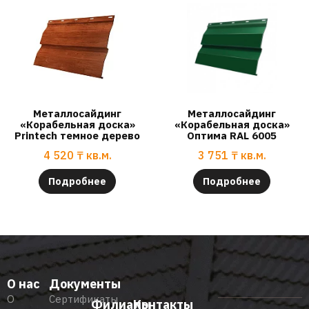
Металлосайдинг
Металлосайдинг
«Корабельная доска»
«Корабельная доска»
Printech темное дерево
Оптима RAL 6005
4 520
₸
кв.м.
3 751
₸
кв.м.
Подробнее
Подробнее
О нас
Документы
О
Сертификаты
Филиалы
Контакты