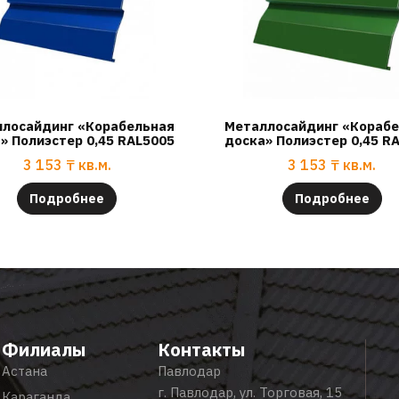
лосайдинг «Корабельная
Металлосайдинг «Кораб
» Полиэстер 0,45 RAL5005
доска» Полиэстер 0,45 R
3 153
₸
кв.м.
3 153
₸
кв.м.
Подробнее
Подробнее
Филиалы
Контакты
Астана
Павлодар
г. Павлодар, ул. Торговая, 15
Караганда