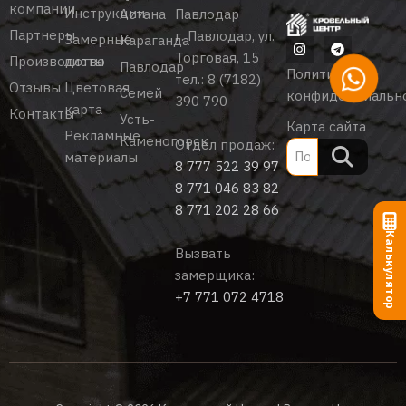
компании
Инструкции
Астана
Павлодар
Партнеры
г. Павлодар, ул.
Замерные
Караганда
Торговая, 15
Производство
листы
Павлодар
Политика
тел.:
8 (7182)
Отзывы
Цветовая
Семей
конфиденциальн
390 790
карта
Контакты
Усть-
Карта сайта
Рекламные
Каменогорск
Отдел продаж:
материалы
8 777 522 39 97
8 771 046 83 82
8 771 202 28 66
Калькулятор
Вызвать
замерщика:
+7 771 072 4718