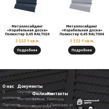
Металлосайдинг
Металлосайдинг
«Корабельная доска»
«Корабельная доска»
Полиэстер 0,45 RAL7024
Полиэстер 0,45 RAL7004
3 153
₸
кв.м.
3 153
₸
кв.м.
Подробнее
Подробнее
О нас
Документы
О
Сертификаты
Филиалы
Контакты
компании
Инструкции
Астана
Павлодар
Партнеры
г. Павлодар, ул.
Замерные
Караганда