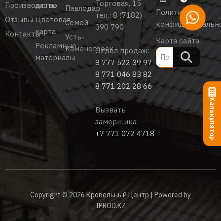
Торговая, 15
Производство
листы
Павлодар
Политика
тел.:
8 (7182)
Отзывы
Цветовая
Семей
конфиденциальн
390 790
карта
Контакты
Усть-
Карта сайта
Рекламные
Каменогорск
Отдел продаж:
материалы
8 777 522 39 97
8 771 046 83 82
8 771 202 28 66
Калькулятор
Вызвать
замерщика:
+7 771 072 4718
Copyright © 2026 Кровельный Центр | Powered by
IPROD.KZ