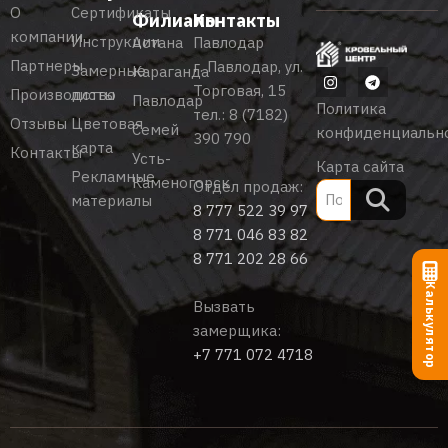
О
Сертификаты
Филиалы
Контакты
компании
Инструкции
Астана
Павлодар
Партнеры
г. Павлодар, ул.
Замерные
Караганда
Торговая, 15
Производство
листы
Павлодар
Политика
тел.:
8 (7182)
Отзывы
Цветовая
Семей
конфиденциальн
390 790
карта
Контакты
Усть-
Карта сайта
Рекламные
Каменогорск
Отдел продаж:
материалы
8 777 522 39 97
8 771 046 83 82
8 771 202 28 66
Калькулятор
Вызвать
замерщика:
+7 771 072 4718